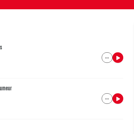
ns
’humeur