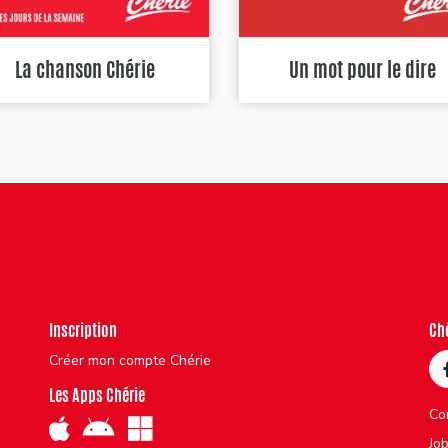
La chanson Chérie
Un mot pour le dire
Inscription
Ch
Créer mon compte Chérie
Les Apps Chérie
Co
Jo