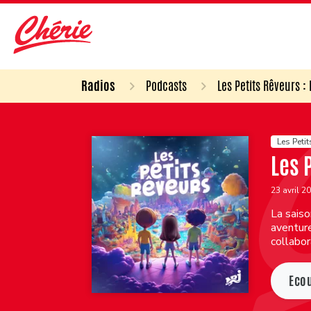
Radios
Podcasts
Les Petits Rêveurs :
Les Petit
Les 
23 avril 2
La sais
aventure
collabor
Eco