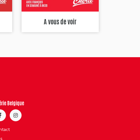
A vous de voir
érie Belgique
ntact
bs