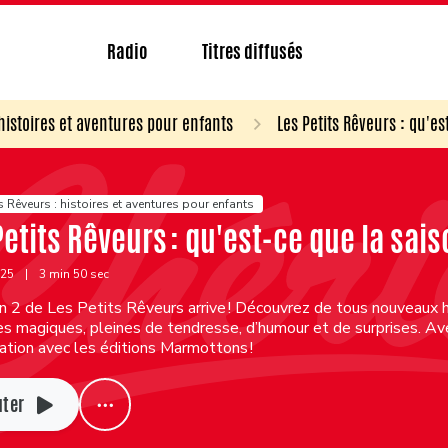
Radio
Titres diffusés
 histoires et aventures pour enfants
Les Petits Rêveurs : qu'es
s Rêveurs : histoires et aventures pour enfants
Petits Rêveurs : qu'est-ce que la sai
025
|
3 min 50 sec
on 2 de Les Petits Rêveurs arrive ! Découvrez de tous nouveaux
s magiques, pleines de tendresse, d’humour et de surprises. Av
ation avec les éditions Marmottons !
uter