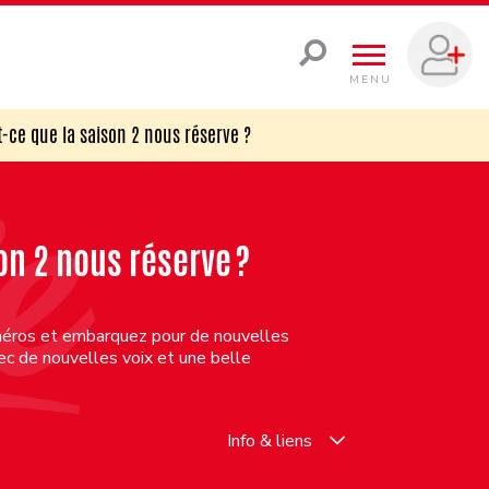
MENU
t-ce que la saison 2 nous réserve ?
son 2 nous réserve ?
 héros et embarquez pour de nouvelles
ec de nouvelles voix et une belle
Info & liens