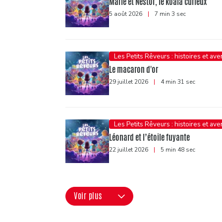
Marie et Nestor, le koala curieux
5 août 2026
|
7 min 3 sec
Les Petits Rêveurs : histoires et av
Le macaron d'or
29 juillet 2026
|
4 min 31 sec
Les Petits Rêveurs : histoires et av
Léonard et l’étoile fuyante
22 juillet 2026
|
5 min 48 sec
Voir plus