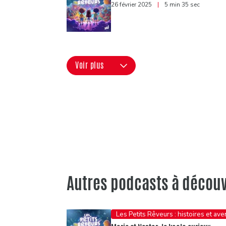
26 février 2025
|
5 min 35 sec
Voir plus
Autres podcasts à découv
Les Petits Rêveurs : histoires et av