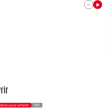
rir
entures pour enfants
NRJ