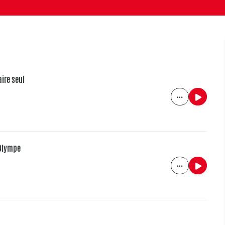
aire seul
'Olympe