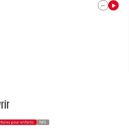
rir
entures pour enfants
NRJ