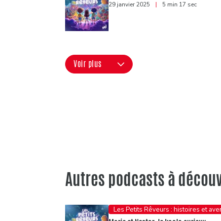
29 janvier 2025
|
5 min 17 sec
Voir plus
Autres podcasts à découv
Les Petits Rêveurs : histoires et av