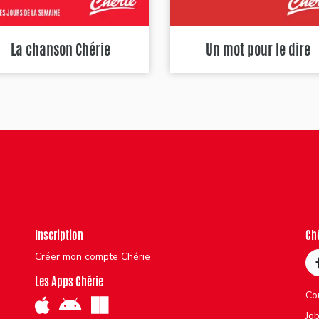
La chanson Chérie
Un mot pour le dire
Inscription
Ch
Créer mon compte Chérie
Les Apps Chérie
Co
Jo