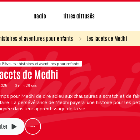
Radio
Titres diffusés
 histoires et aventures pour enfants
Les lacets de Medhi
s Rêveurs : histoires et aventures pour enfants
lacets de Medhi
 2025
|
3 min 29 sec
emps pour Medhi de dire adieu aux chaussures à scratch et de fair
faire. La persévérance de Medhi payera, une histoire pour les pet
gnée dans leur apprentissage de la vie.
uter