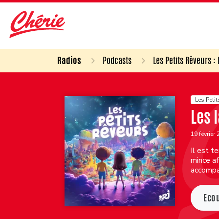
Radios
Podcasts
Les Petits Rêveurs :
Les Petit
Les 
19 février
Il est t
mince af
accompa
Eco