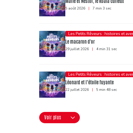
Marie et Nestor, le koala curieux
5 août 2026
|
7 min 3 sec
Les Petits Rêveurs : histoires et av
Le macaron d'or
29 juillet 2026
|
4 min 31 sec
Les Petits Rêveurs : histoires et av
Léonard et l’étoile fuyante
22 juillet 2026
|
5 min 48 sec
Voir plus