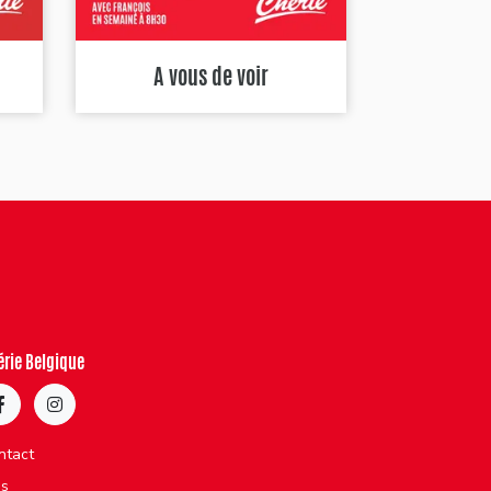
A vous de voir
érie Belgique
ntact
bs