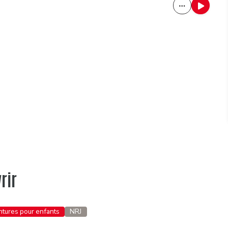
rir
entures pour enfants
NRJ