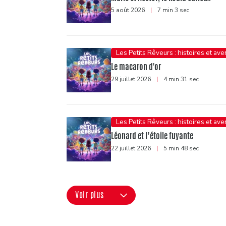
5 août 2026
|
7 min 3 sec
Les Petits Rêveurs : histoires et av
Le macaron d'or
29 juillet 2026
|
4 min 31 sec
Les Petits Rêveurs : histoires et av
Léonard et l’étoile fuyante
22 juillet 2026
|
5 min 48 sec
Voir plus