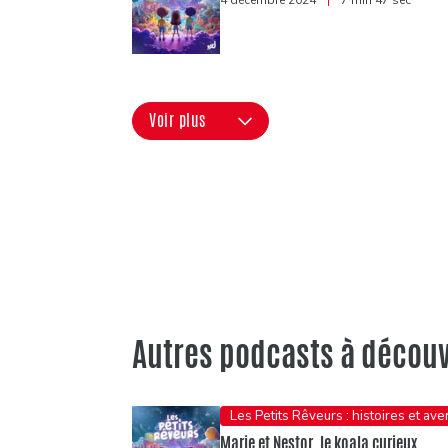
4 décembre 2024
|
7 min 47 sec
Voir plus
Autres podcasts à découv
Les Petits Rêveurs : histoires et av
Marie et Nestor, le koala curieux