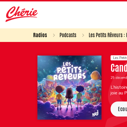
Radios
Podcasts
Les Petits Rêveurs :
Les Petit
Cand
25 décem
L’histoi
joie au 
Eco