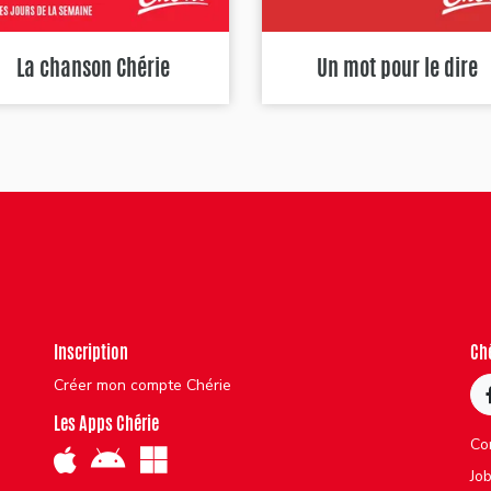
La chanson Chérie
Un mot pour le dire
Inscription
Ch
Créer mon compte Chérie
Les Apps Chérie
Co
Jo