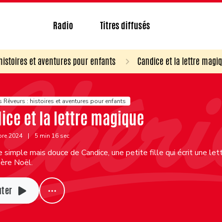
Radio
Titres diffusés
 histoires et aventures pour enfants
Candice et la lettre magi
s Rêveurs : histoires et aventures pour enfants
ice et la lettre magique
bre 2024
|
5 min 16 sec
re simple mais douce de Candice, une petite fille qui écrit une l
Père Noël.
uter