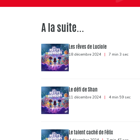
A la suite...
Les rêves de Luciole
18 décembre 2024
|
7 min 3 sec
Le défi de Shan
11 décembre 2024
|
4 min 59 sec
Le talent caché de Félix