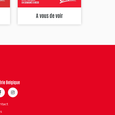
A vous de voir
érie Belgique
ntact
bs