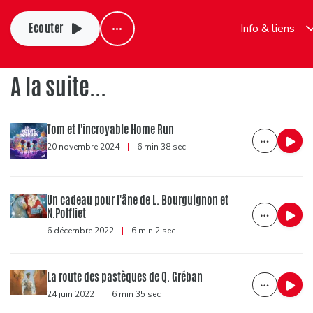
Ecouter
Info & liens
A la suite...
Tom et l'incroyable Home Run
20 novembre 2024
|
6 min 38 sec
Un cadeau pour l'âne de L. Bourguignon et
N.Polfliet
6 décembre 2022
|
6 min 2 sec
La route des pastèques de Q. Gréban
24 juin 2022
|
6 min 35 sec