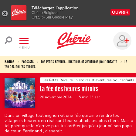
Téléchargez l'application
OUVRIR
Chérie Belgique
Gratuit - Sur Google Play
MENU
Radios
Podcasts
Les Petits Rêveurs : histoires et aventures pour enfants
La
fée des heures miroirs
Les Petits Rêveurs : histoires et aventures pour enfants
La fée des heures miroirs
20 novembre 2024
|
5 min 35 sec
Dans un village tout mignon vit une fée qui aime rendre les
villageois heureux en réalisant leur souhaits les plus chers. Mais à
tel point qu’elle n’arrive plus à s’arrêter jusqu’au jour où son papa
de cœur, Ferdinand , disparait...