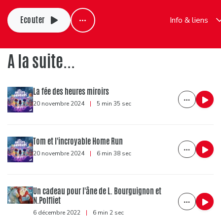
Ecouter
Info & liens
A la suite...
La fée des heures miroirs
20 novembre 2024
|
5 min 35 sec
Tom et l'incroyable Home Run
20 novembre 2024
|
6 min 38 sec
Un cadeau pour l'âne de L. Bourguignon et
N.Polfliet
6 décembre 2022
|
6 min 2 sec