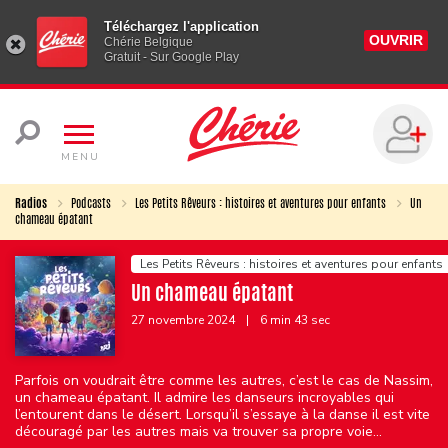
Téléchargez l'application
OUVRIR
Chérie Belgique
Gratuit - Sur Google Play
MENU
Radios
Podcasts
Les Petits Rêveurs : histoires et aventures pour enfants
Un
chameau épatant
Les Petits Rêveurs : histoires et aventures pour enfants
Un chameau épatant
27 novembre 2024
|
6 min 43 sec
Parfois on voudrait être comme les autres, c’est le cas de Nassim,
un chameau épatant. Il admire les danseurs incroyables qui
l’entourent dans le désert. Lorsqu’il s’essaye à la danse il est vite
découragé par les autres mais va trouver sa propre voie...