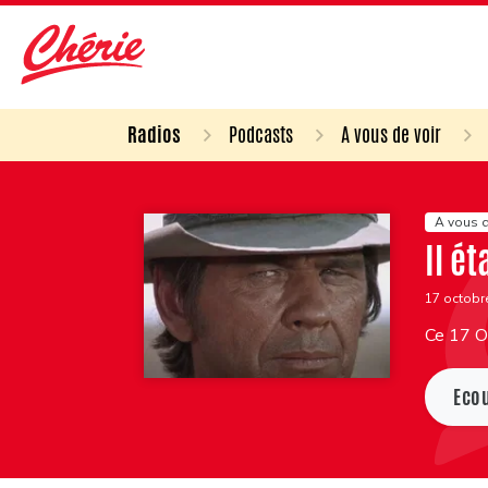
Radios
Podcasts
A vous de voir
A vous d
Il ét
17 octobr
Ce 17 Oc
Eco