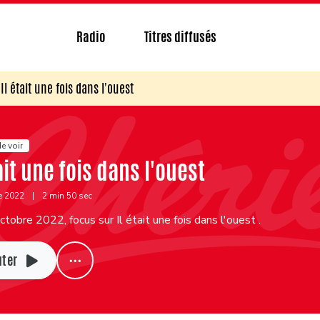
Radio
Titres diffusés
Il était une fois dans l'ouest
e voir
ait une fois dans l'ouest
e 2022
|
2 min 50 sec
tobre 2022, focus sur Il était une fois dans l'ouest .
uter