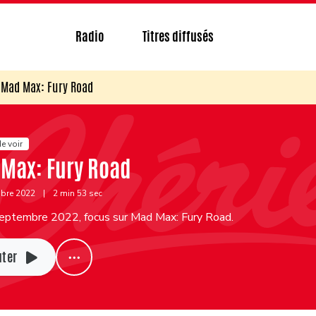
Radio
Titres diffusés
Mad Max: Fury Road
e voir
Max: Fury Road
mbre 2022
|
2 min 53 sec
eptembre 2022, focus sur Mad Max: Fury Road.
uter