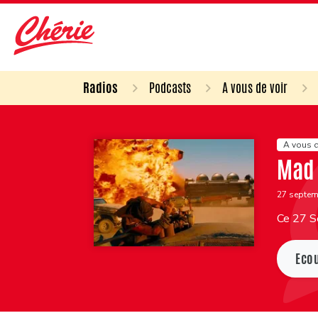
Radios
Podcasts
A vous de voir
A vous d
Mad 
27 septe
Ce 27 S
Eco