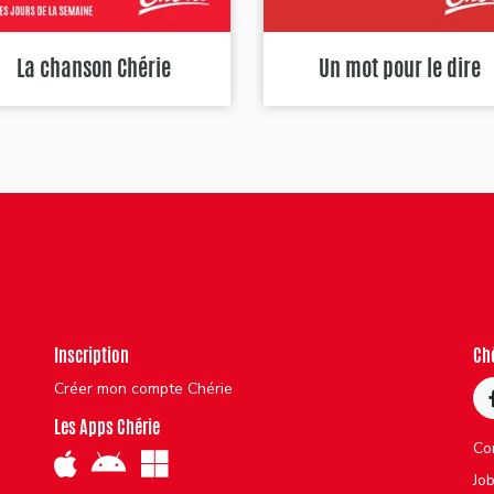
La chanson Chérie
Un mot pour le dire
Inscription
Ch
Créer mon compte Chérie
Les Apps Chérie
Co
Jo