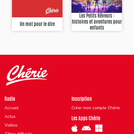
Les Petits Rêveurs :
histoires et aventures pour
Un mot pour le dire
enfants
Radio
Inscription
Accueil
Créer mon compte Chérie
Actus
Les Apps Chérie
Vidéos
Titres diffusés