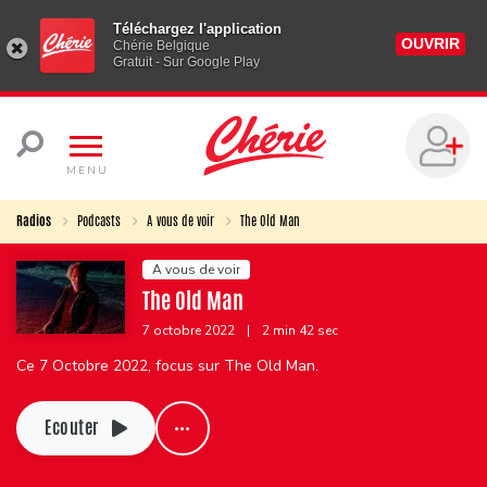
Téléchargez l'application
OUVRIR
Chérie Belgique
Gratuit - Sur Google Play
MENU
Radios
Podcasts
A vous de voir
The Old Man
A vous de voir
The Old Man
7 octobre 2022
|
2 min 42 sec
Ce 7 Octobre 2022, focus sur The Old Man.
Ecouter