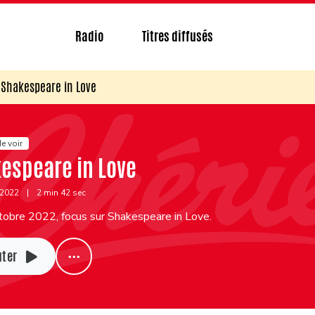
Radio
Titres diffusés
Shakespeare in Love
e voir
espeare in Love
 2022
|
2 min 42 sec
tobre 2022, focus sur Shakespeare in Love.
uter