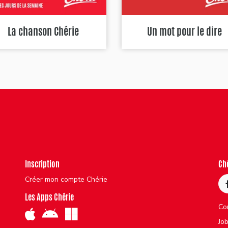
La chanson Chérie
Un mot pour le dire
Inscription
Ch
Créer mon compte Chérie
Les Apps Chérie
Co
Jo