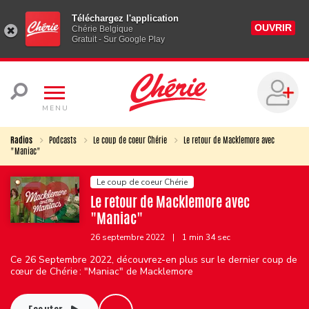
Téléchargez l'application
OUVRIR
Chérie Belgique
Gratuit - Sur Google Play
MENU
Radios
Podcasts
Le coup de coeur Chérie
Le retour de Macklemore avec
"Maniac"
Le coup de coeur Chérie
Le retour de Macklemore avec
"Maniac"
26 septembre 2022
|
1 min 34 sec
Ce 26 Septembre 2022, découvrez-en plus sur le dernier coup de
cœur de Chérie : "Maniac" de Macklemore