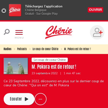
Téléchargez l'application
OUVRIR
Chérie Belgique
Gratuit - Sur Google Play
MENU
Radios
Podcasts
Le coup de coeur Chérie
M. Pokora est de retour !
Le coup de coeur Chérie
M. Pokora est de retour !
23 septembre 2022
|
1 min 47 sec
Ce 23 Septembre 2022, découvrez-en plus sur le dernier coup de
cœur de Chérie : "Qui on est" de M. Pokora
Ecouter