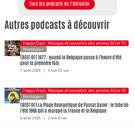
Tous les podcasts de l'émission
Autres podcasts à découvrir
Happy Days : Musique et souvenirs des années 60 et 70
Nostalgie+
[BEST OF] 1977 : quand la Belgique passe à l'heure d'été
pour la première fois
7 août 2026
|
1 min 53 sec
Happy Days : Musique et souvenirs des années 60 et 70
Nostalgie+
[BEST OF] La Plage Romantique de Pascal Danel : le tube de
l'été 1966 qui a marqué la France et la Belgique
6 août 2026
|
2 min 8 sec