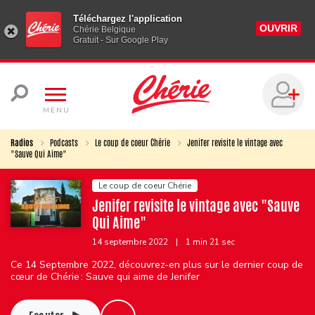
Téléchargez l'application
OUVRIR
Chérie Belgique
Gratuit - Sur Google Play
MENU
Radios
Podcasts
Le coup de coeur Chérie
Jenifer revisite le vintage avec
"Sauve Qui Aime"
Le coup de coeur Chérie
Jenifer revisite le vintage avec "Sauve
Qui Aime"
14 septembre 2022
|
1 min 21 sec
Ce 14 Septembre 2022, découvrez-en plus sur le dernier coup de
cœur de Chérie : Sauve qui aime de Jenifer