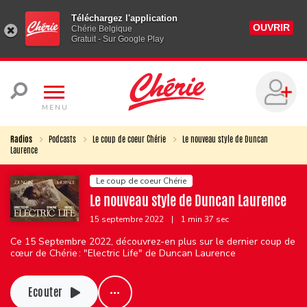
Téléchargez l'application
OUVRIR
Chérie Belgique
Gratuit - Sur Google Play
MENU
Radios
Podcasts
Le coup de coeur Chérie
Le nouveau style de Duncan
Laurence
Le coup de coeur Chérie
Le nouveau style de Duncan Laurence
15 septembre 2022
|
1 min 37 sec
Ce 15 Septembre 2022, découvrez-en plus sur le dernier coup de
cœur de Chérie : "Electric Life" de Duncan Laurence
Ecouter