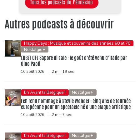
Tous les podcasts de l'émission
Autres podcasts à découvrir
Happy Days : Musique et souvenirs des années 60 et 70
Nostalgie+
[BEST OF] Sapore di sale : le goût d’été venu d’Italie par
Gino Paoli
10 août 2026
|
2 min 19 sec
En Avant la Belgique !
Nostalgie+
Fen rend hommage à Stevie Wonder : cinq ans de tournée
européenne pour un spectacle né d'une claque artistique
10 août 2026
|
2 min 7 sec
En Avant la Belgique !
Nostalgie+