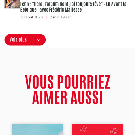
Fenn : "Hero, l'album dont j'ai toujours rêvé" - En Avant la
Belgique ! avec Frédéric Maltesse
10 août 2026
|
2 min 19 sec
Voir plus
VOUS POURRIEZ
AIMER AUSSI