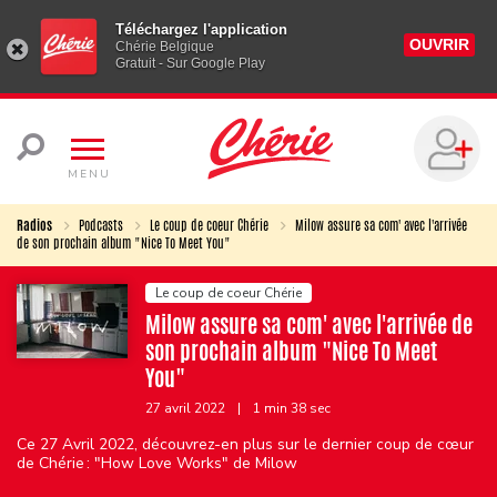
Téléchargez l'application
OUVRIR
Chérie Belgique
Gratuit - Sur Google Play
MENU
Radios
Podcasts
Le coup de coeur Chérie
Milow assure sa com' avec l'arrivée
de son prochain album "Nice To Meet You"
Le coup de coeur Chérie
Milow assure sa com' avec l'arrivée de
son prochain album "Nice To Meet
You"
27 avril 2022
|
1 min 38 sec
Ce 27 Avril 2022, découvrez-en plus sur le dernier coup de cœur
de Chérie : "How Love Works" de Milow