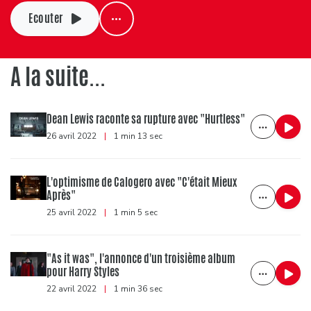
Ecouter
A la suite...
Dean Lewis raconte sa rupture avec "Hurtless"
26 avril 2022
|
1 min 13 sec
L'optimisme de Calogero avec "C'était Mieux
Après"
25 avril 2022
|
1 min 5 sec
"As it was", l'annonce d'un troisième album
pour Harry Styles
22 avril 2022
|
1 min 36 sec