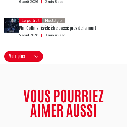
6 août 2026
|
2 min 8 sec
Le portrait
Nostalgie
Phil Collins révèle être passé près de la mort
5 août 2026
|
3 min 45 sec
Voir plus
VOUS POURRIEZ
AIMER AUSSI