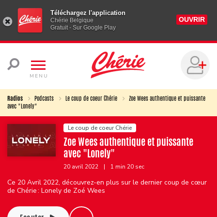
Téléchargez l'application
OUVRIR
Chérie Belgique
Gratuit - Sur Google Play
MENU
Radios
Podcasts
Le coup de coeur Chérie
Zoe Wees authentique et puissante
avec "Lonely"
Le coup de coeur Chérie
Zoe Wees authentique et puissante
avec "Lonely"
20 avril 2022
|
1 min 20 sec
Ce 20 Avril 2022, découvrez-en plus sur le dernier coup de cœur
de Chérie : Lonely de Zoé Wees