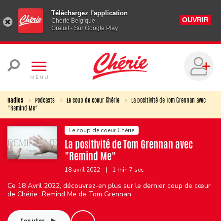
Téléchargez l'application
OUVRIR
Chérie Belgique
Gratuit - Sur Google Play
MENU
Radios
Podcasts
Le coup de coeur Chérie
La positivité de Tom Grennan avec
"Remind Me"
Le coup de coeur Chérie
La positivité de Tom Grennan avec
"Remind Me"
18 avril 2022
|
1 min 7 sec
Ce 18 Avril 2022, découvrez-en plus sur le dernier coup de cœur
de Chérie : Remind Me de Tom Grennan