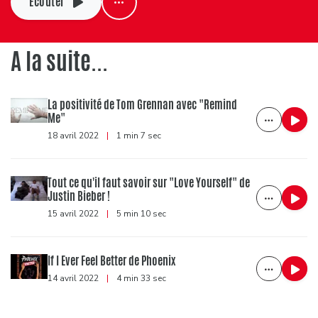
Ecouter
A la suite...
La positivité de Tom Grennan avec "Remind
Me"
18 avril 2022
|
1 min 7 sec
Tout ce qu'il faut savoir sur "Love Yourself" de
Justin Bieber !
15 avril 2022
|
5 min 10 sec
If I Ever Feel Better de Phoenix
14 avril 2022
|
4 min 33 sec