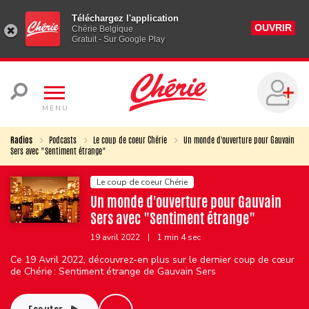
Téléchargez l'application
OUVRIR
Chérie Belgique
Gratuit - Sur Google Play
MENU
Radios
Podcasts
Le coup de coeur Chérie
Un monde d'ouverture pour Gauvain
Sers avec "Sentiment étrange"
Le coup de coeur Chérie
Un monde d'ouverture pour Gauvain
Sers avec "Sentiment étrange"
19 avril 2022
|
1 min 4 sec
Ce 19 Avril 2022, découvrez-en plus sur le dernier coup de cœur
de Chérie : Sentiment étrange de Gauvain Sers