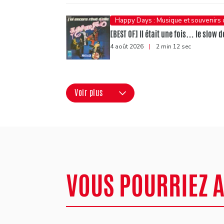
Happy Days : Musique et souvenirs
[BEST OF] Il était une fois… le slow d
4 août 2026
|
2 min 12 sec
Voir plus
VOUS POURRIEZ 