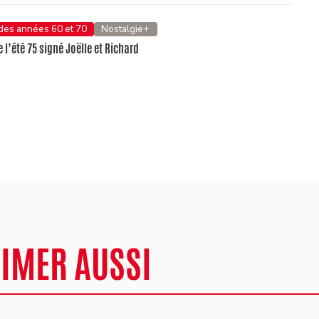
 des années 60 et 70
Nostalgie+
e l’été 75 signé Joëlle et Richard
AIMER AUSSI