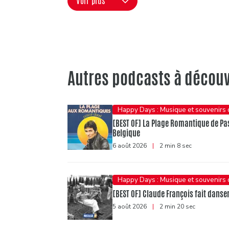
Voir plus
Autres podcasts à découv
Happy Days : Musique et souvenirs
[BEST OF] La Plage Romantique de Pasc
Belgique
6 août 2026
|
2 min 8 sec
Happy Days : Musique et souvenirs
[BEST OF] Claude François fait danser 
5 août 2026
|
2 min 20 sec