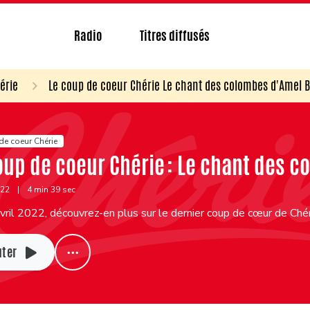
Radio
Titres diffusés
érie
Le coup de coeur Chérie Le chant des colombes d'Amel 
de coeur Chérie
oup de coeur Chérie : Le chant des 
022
|
4 min 39 sec
ril 2022, découvrez-en plus sur le dernier coup de cœur de Ch
uter