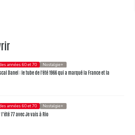
rir
 des années 60 et 70
Nostalgie+
al Danel : le tube de l'été 1966 qui a marqué la France et la
 des années 60 et 70
Nostalgie+
l’été 77 avec Je vais à Rio