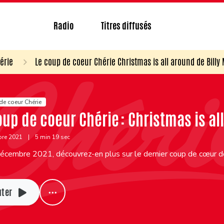
Radio
Titres diffusés
érie
Le coup de coeur Chérie Christmas is all around de Billy
de coeur Chérie
oup de coeur Chérie : Christmas is al
bre 2021
|
5 min 19 sec
cembre 2021, découvrez-en plus sur le dernier coup de cœur de C
uter