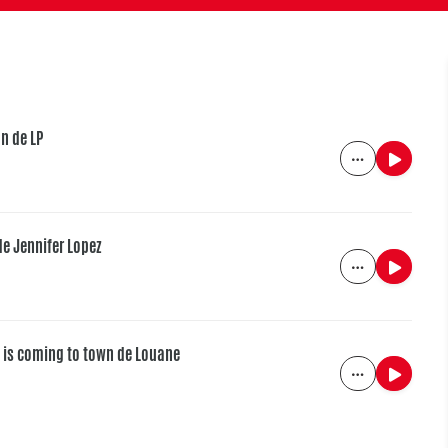
n de LP
de Jennifer Lopez
s is coming to town de Louane