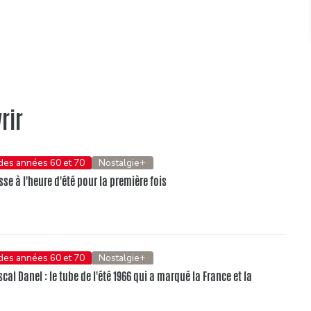
rir
 des années 60 et 70
Nostalgie+
se à l'heure d'été pour la première fois
 des années 60 et 70
Nostalgie+
al Danel : le tube de l'été 1966 qui a marqué la France et la