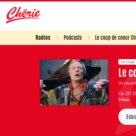
Radios
Podcasts
Le coup de coeur Ch
Le coup 
Le c
20 décem
Ce 20 Dé
Mack
Eco