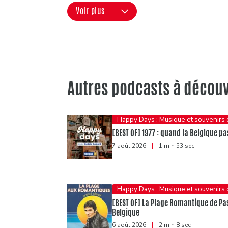
Voir plus
Autres podcasts à découv
Happy Days : Musique et souvenirs
[BEST OF] 1977 : quand la Belgique pas
7 août 2026
|
1 min 53 sec
Happy Days : Musique et souvenirs
[BEST OF] La Plage Romantique de Pasc
Belgique
6 août 2026
|
2 min 8 sec