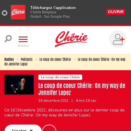
Téléchargez l'application
OUVRIR
Chérie Belgique
Gratuit - Sur Google Play
MENU
Radios
Podcasts
Le coup de coeur Chérie
Le coup de coeur Chérie : On my way
de Jennifer Lopez
Le coup de coeur Chérie
Le coup de coeur Chérie : On my way de
Jennifer Lopez
16 décembre 2021
|
4 min 18 sec
Ce 16 Décembre 2021, découvrez-en plus sur le dernier coup de
cœur de Chérie : On my way de Jennifer Lopez