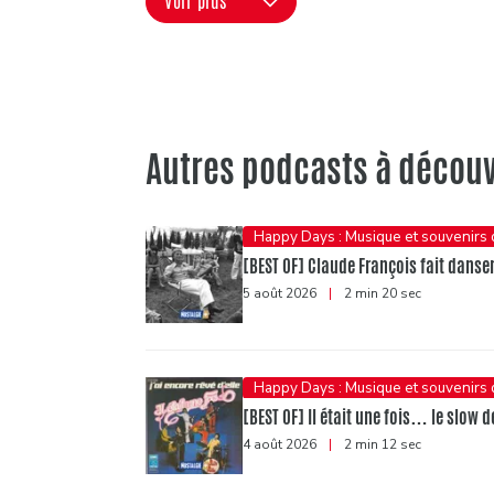
Voir plus
Autres podcasts à découv
Happy Days : Musique et souvenirs
[BEST OF] Claude François fait danser 
5 août 2026
|
2 min 20 sec
Happy Days : Musique et souvenirs
[BEST OF] Il était une fois… le slow d
4 août 2026
|
2 min 12 sec