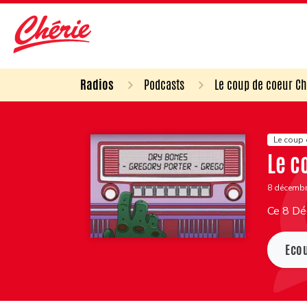
Radios
Podcasts
Le coup de coeur Ch
Le coup 
Le c
8 décemb
Ce 8 Dé
Eco