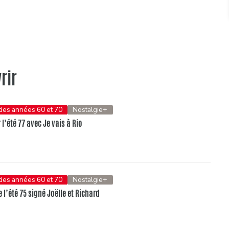
rir
 des années 60 et 70
Nostalgie+
l’été 77 avec Je vais à Rio
 des années 60 et 70
Nostalgie+
e l’été 75 signé Joëlle et Richard