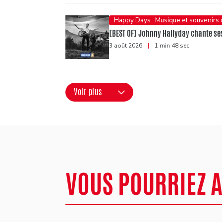
Happy Days : Musique et souvenirs
[BEST OF] Johnny Hallyday chante ses
3 août 2026
|
1 min 48 sec
Voir plus
VOUS POURRIEZ 