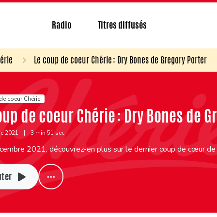
Radio
Titres diffusés
érie
Le coup de coeur Chérie : Dry Bones de Gregory Porter
de coeur Chérie
oup de coeur Chérie : Dry Bones de G
re 2021
|
3 min 51 sec
cembre 2021, découvrez-en plus sur le dernier coup de cœur de 
uter