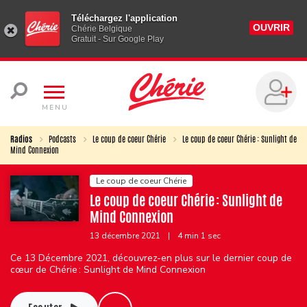
Téléchargez l'application
OUVRIR
Chérie Belgique
Gratuit - Sur Google Play
MENU
Radios
Podcasts
Le coup de coeur Chérie
Le coup de coeur Chérie : Sunlight de
Mind Connexion
Le coup de coeur Chérie
Le coup de coeur Chérie : Sunlight de
Mind Connexion
13 décembre 2021
|
4 min 1 sec
Ce 13 Décembre 2021, découvrez-en plus sur le dernier coup de
cœur de Chérie : Sunlight de Mind Connexion