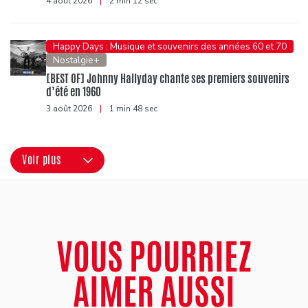
4 août 2026
|
2 min 12 sec
Happy Days : Musique et souvenirs des années 60 et 70
Nostalgie+
[BEST OF] Johnny Hallyday chante ses premiers souvenirs
d’été en 1960
3 août 2026
|
1 min 48 sec
Voir plus
VOUS POURRIEZ
AIMER AUSSI