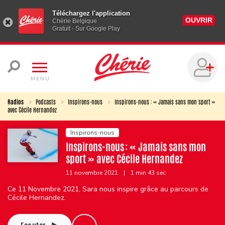
Téléchargez l'application
OUVRIR
Chérie Belgique
Gratuit - Sur Google Play
MENU
Radios
Podcasts
Inspirons-nous
Inspirons-nous : « Jamais sans mon sport »
avec Cécile Hernandez
Inspirons-nous
Inspirons-nous : « Jamais sans mon
sport » avec Cécile Hernandez
11 novembre 2021
|
1 min 43 sec
Ce 11 Novembre 2021, Sara nous inspire grâce au parcours de
Cécile Hernandez.