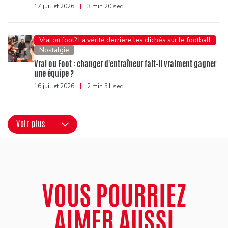
17 juillet 2026
|
3 min 20 sec
Vrai ou foot? La vérité derrière les clichés sur le football
Nostalgie
Vrai ou Foot : changer d'entraîneur fait-il vraiment gagner
une équipe ?
16 juillet 2026
|
2 min 51 sec
Voir plus
VOUS POURRIEZ
AIMER AUSSI