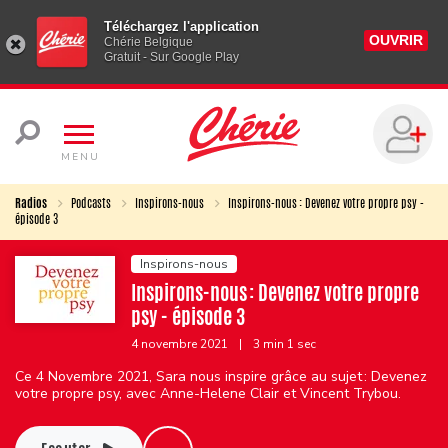
Téléchargez l'application
OUVRIR
Chérie Belgique
Gratuit - Sur Google Play
MENU
Radios
Podcasts
Inspirons-nous
Inspirons-nous : Devenez votre propre psy -
épisode 3
Inspirons-nous
Inspirons-nous : Devenez votre propre
psy - épisode 3
4 novembre 2021
|
3 min 1 sec
Ce 4 Novembre 2021, Sara nous inspire grâce au sujet : Devenez
votre propre psy, avec Anne-Helene Clair et Vincent Trybou.