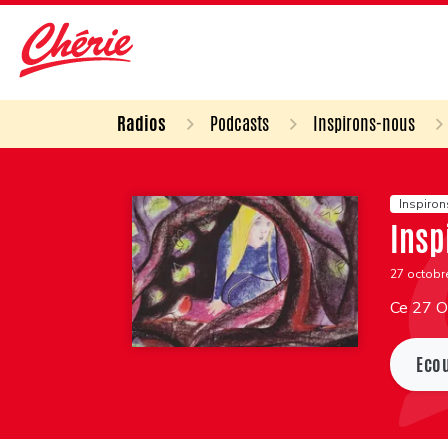
Radios
Podcasts
Inspirons-nous
Inspiro
Insp
27 octobr
Ce 27 Oc
Eco