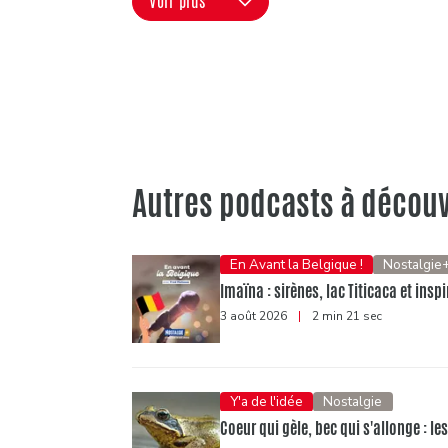
Voir plus
Autres podcasts à découv
En Avant la Belgique !
Nostalgie
Imaïna : sirènes, lac Titicaca et ins
3 août 2026
|
2 min 21 sec
Y'a de l'idée
Nostalgie
Coeur qui gèle, bec qui s'allonge : l