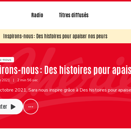
Radio
Titres diffusés
Inspirons-nous : Des histoires pour apaiser nos peurs
ns-nous
irons-nous : Des histoires pour apai
e 2021
|
2 min 56 sec
tobre 2021, Sara nous inspire grâce à Des histoires pour apais
uter