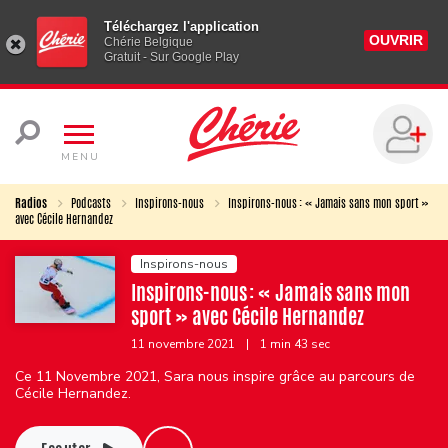
Téléchargez l'application
OUVRIR
Chérie Belgique
Gratuit - Sur Google Play
MENU
Radios
Podcasts
Inspirons-nous
Inspirons-nous : « Jamais sans mon sport »
avec Cécile Hernandez
Inspirons-nous
Inspirons-nous : « Jamais sans mon
sport » avec Cécile Hernandez
11 novembre 2021
|
1 min 43 sec
Ce 11 Novembre 2021, Sara nous inspire grâce au parcours de
Cécile Hernandez.