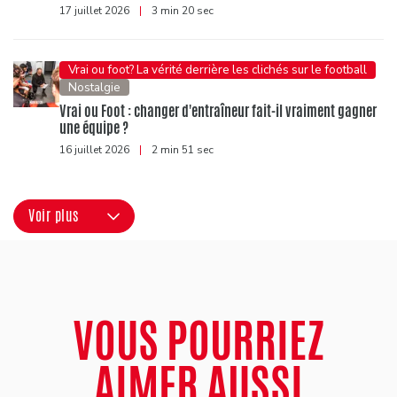
17 juillet 2026
|
3 min 20 sec
Vrai ou foot? La vérité derrière les clichés sur le football
Nostalgie
Vrai ou Foot : changer d'entraîneur fait-il vraiment gagner
une équipe ?
16 juillet 2026
|
2 min 51 sec
Voir plus
VOUS POURRIEZ
AIMER AUSSI