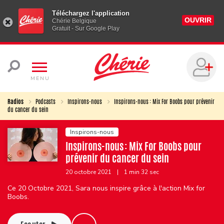
Téléchargez l'application
OUVRIR
Chérie Belgique
Gratuit - Sur Google Play
MENU
Radios
Podcasts
Inspirons-nous
Inspirons-nous : Mix For Boobs pour prévenir
du cancer du sein
Inspirons-nous
Inspirons-nous : Mix For Boobs pour
prévenir du cancer du sein
20 octobre 2021
|
1 min 32 sec
Ce 20 Octobre 2021, Sara nous inspire grâce à l'action Mix for
Boobs.