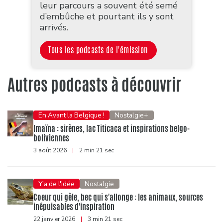
leur parcours a souvent été semé
d’embûche et pourtant ils y sont
arrivés.
Tous les podcasts de l'émission
Autres podcasts à découvrir
En Avant la Belgique !
Nostalgie+
Imaïna : sirènes, lac Titicaca et inspirations belgo-
boliviennes
3 août 2026
|
2 min 21 sec
Y'a de l'idée
Nostalgie
Coeur qui gèle, bec qui s'allonge : les animaux, sources
inépuisables d'inspiration
22 janvier 2026
|
3 min 21 sec