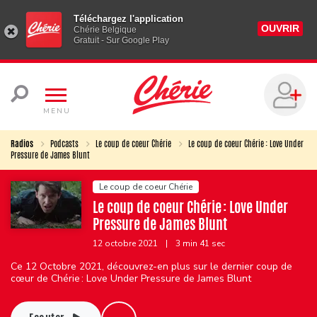
Téléchargez l'application
OUVRIR
Chérie Belgique
Gratuit - Sur Google Play
MENU
Radios
Podcasts
Le coup de coeur Chérie
Le coup de coeur Chérie : Love Under
Pressure de James Blunt
Le coup de coeur Chérie
Le coup de coeur Chérie : Love Under
Pressure de James Blunt
12 octobre 2021
|
3 min 41 sec
Ce 12 Octobre 2021, découvrez-en plus sur le dernier coup de
cœur de Chérie : Love Under Pressure de James Blunt