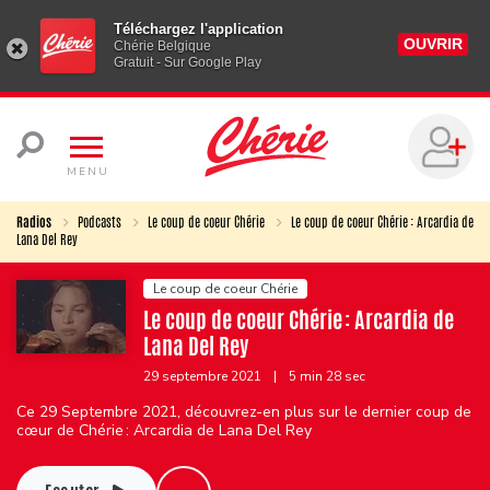
Téléchargez l'application
OUVRIR
Chérie Belgique
Gratuit - Sur Google Play
MENU
Radios
Podcasts
Le coup de coeur Chérie
Le coup de coeur Chérie : Arcardia de
Lana Del Rey
Le coup de coeur Chérie
Le coup de coeur Chérie : Arcardia de
Lana Del Rey
29 septembre 2021
|
5 min 28 sec
Ce 29 Septembre 2021, découvrez-en plus sur le dernier coup de
cœur de Chérie : Arcardia de Lana Del Rey