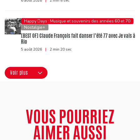
6 août 2026
|
2 min 8 sec
Happy Days : Musique et souvenirs des années 60 et 70
Nostalgie+
[BEST OF] Claude François fait danser l’été 77 avec Je vais à
Rio
5 août 2026
|
2 min 20 sec
Voir plus
VOUS POURRIEZ
AIMER AUSSI