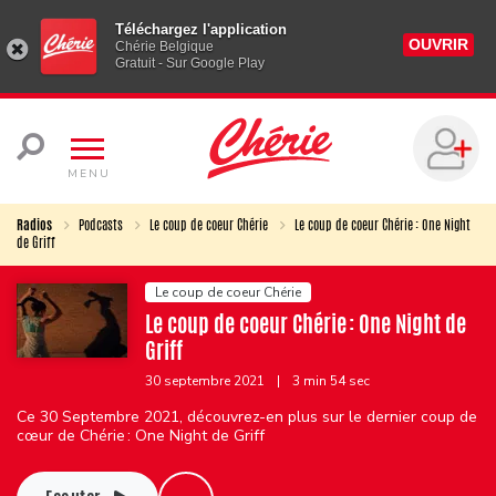
Téléchargez l'application
OUVRIR
Chérie Belgique
Gratuit - Sur Google Play
MENU
Radios
Podcasts
Le coup de coeur Chérie
Le coup de coeur Chérie : One Night
de Griff
Le coup de coeur Chérie
Le coup de coeur Chérie : One Night de
Griff
30 septembre 2021
|
3 min 54 sec
Ce 30 Septembre 2021, découvrez-en plus sur le dernier coup de
cœur de Chérie : One Night de Griff