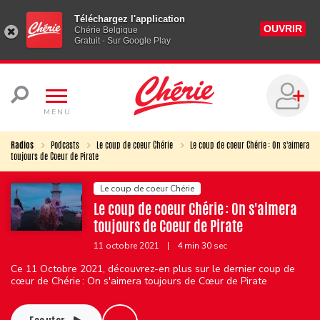
Téléchargez l'application
OUVRIR
Chérie Belgique
Gratuit - Sur Google Play
MENU
Radios
Podcasts
Le coup de coeur Chérie
Le coup de coeur Chérie : On s'aimera
toujours de Coeur de Pirate
Le coup de coeur Chérie
Le coup de coeur Chérie : On s'aimera
toujours de Coeur de Pirate
11 octobre 2021
|
4 min 30 sec
Ce 11 Octobre 2021, découvrez-en plus sur le dernier coup de
cœur de Chérie : On s'aimera toujours de Cœur de Pirate