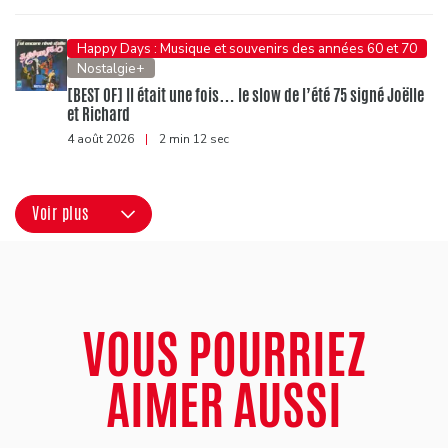
Happy Days : Musique et souvenirs des années 60 et 70
Nostalgie+
[BEST OF] Il était une fois… le slow de l’été 75 signé Joëlle
et Richard
4 août 2026
|
2 min 12 sec
Voir plus
VOUS POURRIEZ
AIMER AUSSI