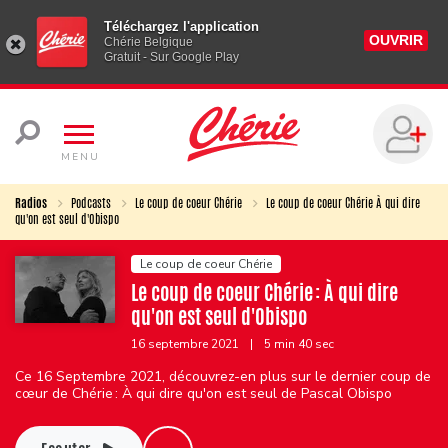
Téléchargez l'application
OUVRIR
Chérie Belgique
Gratuit - Sur Google Play
MENU
Radios
Podcasts
Le coup de coeur Chérie
Le coup de coeur Chérie À qui dire
qu'on est seul d'Obispo
Le coup de coeur Chérie
Le coup de coeur Chérie : À qui dire
qu'on est seul d'Obispo
16 septembre 2021
|
5 min 40 sec
Ce 16 Septembre 2021, découvrez-en plus sur le dernier coup de
cœur de Chérie : À qui dire qu'on est seul de Pascal Obispo