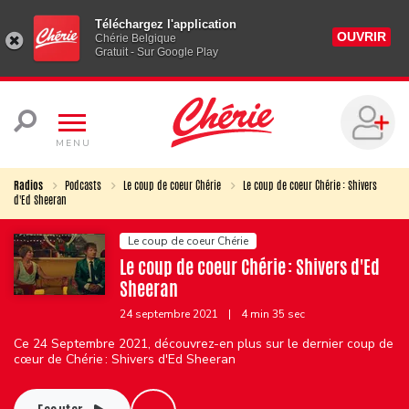
Téléchargez l'application
OUVRIR
Chérie Belgique
Gratuit - Sur Google Play
MENU
Radios
Podcasts
Le coup de coeur Chérie
Le coup de coeur Chérie : Shivers
d'Ed Sheeran
Le coup de coeur Chérie
Le coup de coeur Chérie : Shivers d'Ed
Sheeran
24 septembre 2021
|
4 min 35 sec
Ce 24 Septembre 2021, découvrez-en plus sur le dernier coup de
cœur de Chérie : Shivers d'Ed Sheeran