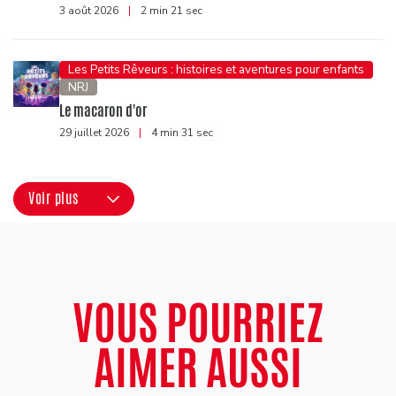
3 août 2026
|
2 min 21 sec
Les Petits Rêveurs : histoires et aventures pour enfants
NRJ
Le macaron d'or
29 juillet 2026
|
4 min 31 sec
Voir plus
VOUS POURRIEZ
AIMER AUSSI