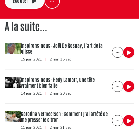
Ecouter
A la suite...
Inspirons-nous : Joël De Rosnay, l’art de la
glisse
15 juin 2021
|
2 min 16 sec
Inspirons-nous : Hedy Lamarr, une tête
vraiment bien faite
14 juin 2021
|
2 min 20 sec
Carolina Vermeersch : Comment j’ai arrêté de
me presser le citron
11 juin 2021
|
2 min 21 sec