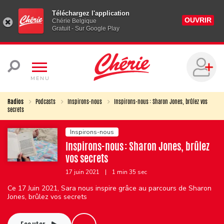
Téléchargez l'application
OUVRIR
Chérie Belgique
Gratuit - Sur Google Play
MENU
Radios
Podcasts
Inspirons-nous
Inspirons-nous : Sharon Jones, brûlez vos
secrets
Inspirons-nous
Inspirons-nous : Sharon Jones, brûlez
vos secrets
17 juin 2021
|
1 min 35 sec
Ce 17 Juin 2021, Sara nous inspire grâce au parcours de Sharon
Jones, brûlez vos secrets