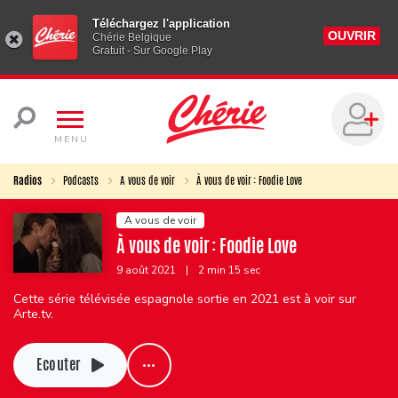
Téléchargez l'application
OUVRIR
Chérie Belgique
Gratuit - Sur Google Play
MENU
Radios
Podcasts
A vous de voir
À vous de voir : Foodie Love
A vous de voir
À vous de voir : Foodie Love
9 août 2021
|
2 min 15 sec
Cette série télévisée espagnole sortie en 2021 est à voir sur
Arte.tv.
Ecouter