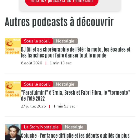
Tous les podcasts de l'émission
Autres podcasts à découvrir
Sous le soleil
Nostalgie
DJ Gil et sa chorégraphie de l'été : la moto, les épaules et
les hanches pour faire danser tout le monde
6 août 2026
|
1 min 13 sec
Sous le soleil
Nostalgie
"Parafulmini" d'Ernia, Bresh et Fabri Fibra, le "tormento"
de l'été 2022
27 juillet 2026
|
1 min 53 sec
La Story Nostalgie
Nostalgie
Coluche : l'enfance difficile et les débuts oubliés du plus