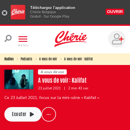
Téléchargez l'application
OUVRIR
Chérie Belgique
Gratuit - Sur Google Play
MENU
Radios
Podcasts
A vous de voir
A vous de voir : Kalifat
A vous de voir
A vous de voir : Kalifat
23 juillet 2021
|
2 min 43 sec
Ce 23 Juillet 2021, focus sur la mini-série « Kalifat ».
Ecouter