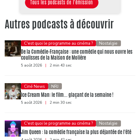
Tous les podcasts de l'émission
Autres podcasts à découvrir
C'est quoi le programme au cinéma ?
Nostalgie
De la Comédie-Française : une comédie qui nous ouvre les
coulisses de la Maison de Molière
5 août 2026
|
2 min 43 sec
Ciné News
NRJ
Ice Cream Man: le film... glaçant de la semaine !
5 août 2026
|
2 min 30 sec
C'est quoi le programme au cinéma ?
Nostalgie
Jim Queen : la comédie française la plus déjantée de l'été
4 août 2026
|
2 min 42 sec