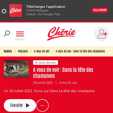
Téléchargez l'application
OUVRIR
Chérie Belgique
Gratuit - Sur Google Play
MENU
Radios
Podcasts
A vous de voir
A vous de voir : Dans la tête des champions
A vous de voir
A vous de voir : Dans la tête des
champions
26 juillet 2021
|
2 min 51 sec
Ce 26 Juillet 2021, focus sur Dans la tête des champions
Ecouter