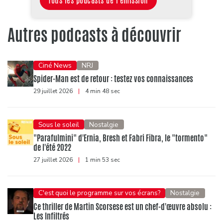
Tous les podcasts de l'émission
Autres podcasts à découvrir
Ciné News
NRJ
Spider-Man est de retour : testez vos connaissances
29 juillet 2026
|
4 min 48 sec
Sous le soleil
Nostalgie
"Parafulmini" d'Ernia, Bresh et Fabri Fibra, le "tormento"
de l'été 2022
27 juillet 2026
|
1 min 53 sec
C'est quoi le programme sur vos écrans?
Nostalgie
Ce thriller de Martin Scorsese est un chef-d'œuvre absolu :
Les Infiltrés