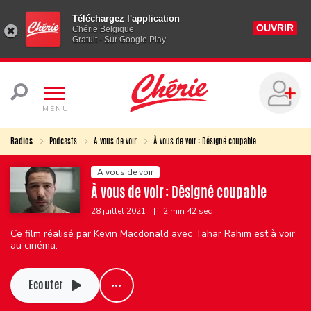
Téléchargez l'application
OUVRIR
Chérie Belgique
Gratuit - Sur Google Play
MENU
Radios
Podcasts
A vous de voir
À vous de voir : Désigné coupable
A vous de voir
À vous de voir : Désigné coupable
28 juillet 2021
|
2 min 42 sec
Ce film réalisé par Kevin Macdonald avec Tahar Rahim est à voir
au cinéma.
Ecouter