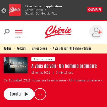
Téléchargez l'application
OUVRIR
Chérie Belgique
Gratuit - Sur Google Play
MENU
Radios
Podcasts
A vous de voir
A vous de voir : Un homme ordinaire
A vous de voir
A vous de voir : Un homme ordinaire
13 juillet 2021
|
3 min 15 sec
Ce 13 Juillet 2021, focus sur la mini-série « Un homme ordinaire »
Ecouter