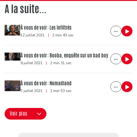
A la suite...
À vous de voir : Les Infiltrés
12 juillet 2021
|
2 min 43 sec
À vous de voir : Booba, enquête sur un bad boy
9 juillet 2021
|
2 min 31 sec
À vous de voir : Nomadland
7 juillet 2021
|
2 min 53 sec
Voir plus