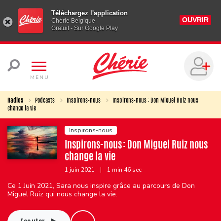
Téléchargez l'application
OUVRIR
Chérie Belgique
Gratuit - Sur Google Play
MENU
Radios
Podcasts
Inspirons-nous
Inspirons-nous : Don Miguel Ruiz nous
change la vie
Inspirons-nous
Inspirons-nous : Don Miguel Ruiz nous
change la vie
1 juin 2021
|
1 min 46 sec
Ce 1 Juin 2021, Sara nous inspire grâce au parcours de Don
Miguel Ruiz qui nous change la vie.