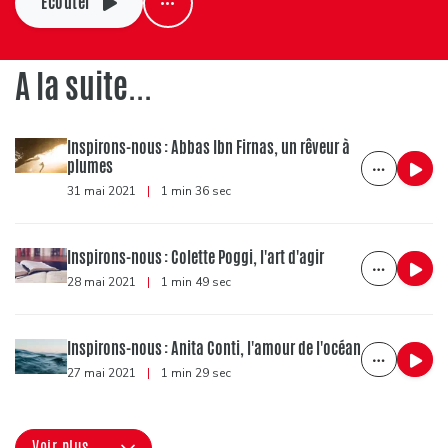
Ecouter
A la suite...
Inspirons-nous : Abbas Ibn Firnas, un rêveur à
plumes
31 mai 2021
|
1 min 36 sec
Inspirons-nous : Colette Poggi, l'art d'agir
28 mai 2021
|
1 min 49 sec
Inspirons-nous : Anita Conti, l'amour de l'océan
27 mai 2021
|
1 min 29 sec
Voir plus