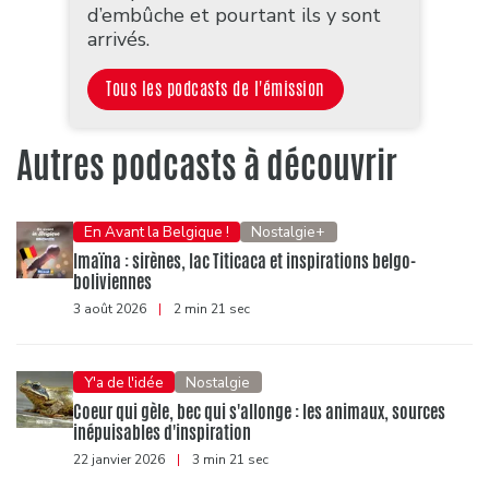
d’embûche et pourtant ils y sont
arrivés.
Tous les podcasts de l'émission
Autres podcasts à découvrir
En Avant la Belgique !
Nostalgie+
Imaïna : sirènes, lac Titicaca et inspirations belgo-
boliviennes
3 août 2026
|
2 min 21 sec
Y'a de l'idée
Nostalgie
Coeur qui gèle, bec qui s'allonge : les animaux, sources
inépuisables d'inspiration
22 janvier 2026
|
3 min 21 sec