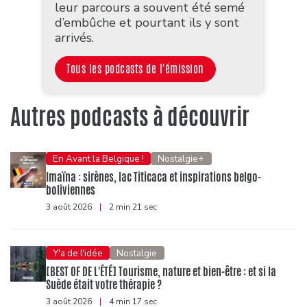
leur parcours a souvent été semé
d’embûche et pourtant ils y sont
arrivés.
Tous les podcasts de l'émission
Autres podcasts à découvrir
En Avant la Belgique !
Nostalgie+
Imaïna : sirènes, lac Titicaca et inspirations belgo-
boliviennes
3 août 2026
|
2 min 21 sec
Y'a de l'idée
Nostalgie
[BEST OF DE L'ÉTÉ] Tourisme, nature et bien-être : et si la
Suède était votre thérapie ?
3 août 2026
|
4 min 17 sec