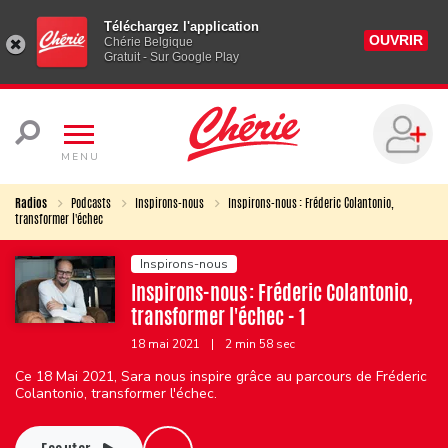
Téléchargez l'application
OUVRIR
Chérie Belgique
Gratuit - Sur Google Play
MENU
Radios
Podcasts
Inspirons-nous
Inspirons-nous : Fréderic Colantonio,
transformer l'échec
Inspirons-nous
Inspirons-nous : Fréderic Colantonio,
transformer l'échec - 1
18 mai 2021
|
2 min 58 sec
Ce 18 Mai 2021, Sara nous inspire grâce au parcours de Fréderic
Colantonio, transformer l'échec.