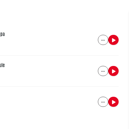
apa
ule