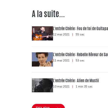
A la suite...
L'entrée Chérie : Fou de toi de Guitap
12 mai 2021
|
55 sec
L'entrée Chérie : Rebelle Rêveur de Sa
11 mai 2021
|
53 sec
L'entrée Chérie : Alien de Mustii
10 mai 2021
|
1 min 35 sec