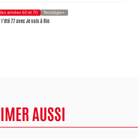
 des années 60 et 70
Nostalgie+
l’été 77 avec Je vais à Rio
AIMER AUSSI