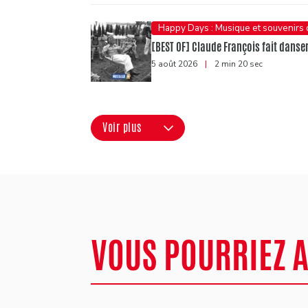
Happy Days : Musique et souvenirs
[BEST OF] Claude François fait danser 
5 août 2026
|
2 min 20 sec
Voir plus
VOUS POURRIEZ 