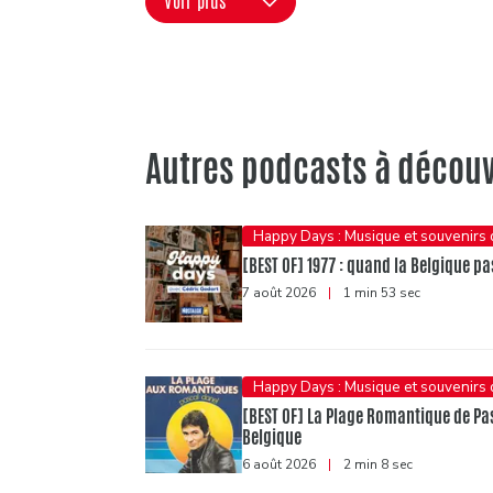
Voir plus
Autres podcasts à découv
Happy Days : Musique et souvenirs
[BEST OF] 1977 : quand la Belgique pas
7 août 2026
|
1 min 53 sec
Happy Days : Musique et souvenirs
[BEST OF] La Plage Romantique de Pasc
Belgique
6 août 2026
|
2 min 8 sec