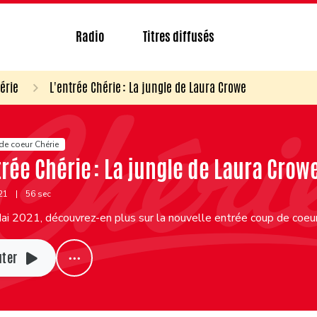
Radio
Titres diffusés
érie
L'entrée Chérie : La jungle de Laura Crowe
de coeur Chérie
trée Chérie : La jungle de Laura Crow
021
|
56 sec
i 2021, découvrez-en plus sur la nouvelle entrée coup de coeur
uter