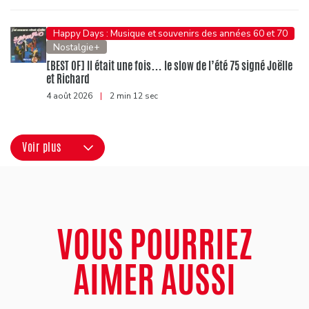
Happy Days : Musique et souvenirs des années 60 et 70
Nostalgie+
[BEST OF] Il était une fois… le slow de l’été 75 signé Joëlle
et Richard
4 août 2026
|
2 min 12 sec
Voir plus
VOUS POURRIEZ
AIMER AUSSI