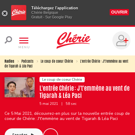
Téléchargez l'application
OUVRIR
Chérie Belgique
Gratuit - Sur Google Play
MENU
Radios
Podcasts
Le coup de coeur Chérie
L'entrée Chérie : J't'emmène au vent
de Tigarah & Léa Paci
Le coup de coeur Chérie
L'entrée Chérie : J't'emmène au vent de
Tigarah & Léa Paci
5 mai 2021
|
58 sec
Ce 5 Mai 2021, découvrez-en plus sur la nouvelle entrée coup de
coeur de Chérie : J't'emmène au vent de Tigarah & Léa Paci