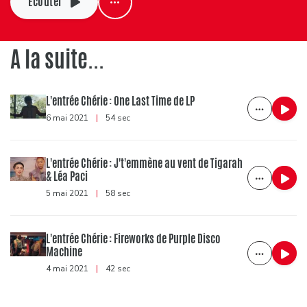
Ecouter
A la suite...
L'entrée Chérie : One Last Time de LP
6 mai 2021
|
54 sec
L'entrée Chérie : J't'emmène au vent de Tigarah
& Léa Paci
5 mai 2021
|
58 sec
L'entrée Chérie : Fireworks de Purple Disco
Machine
4 mai 2021
|
42 sec