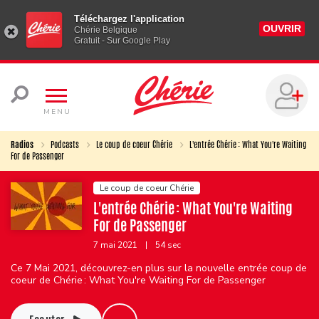
Téléchargez l'application
OUVRIR
Chérie Belgique
Gratuit - Sur Google Play
MENU
Radios
Podcasts
Le coup de coeur Chérie
L'entrée Chérie : What You're Waiting
For de Passenger
Le coup de coeur Chérie
L'entrée Chérie : What You're Waiting
For de Passenger
7 mai 2021
|
54 sec
Ce 7 Mai 2021, découvrez-en plus sur la nouvelle entrée coup de
coeur de Chérie : What You're Waiting For de Passenger