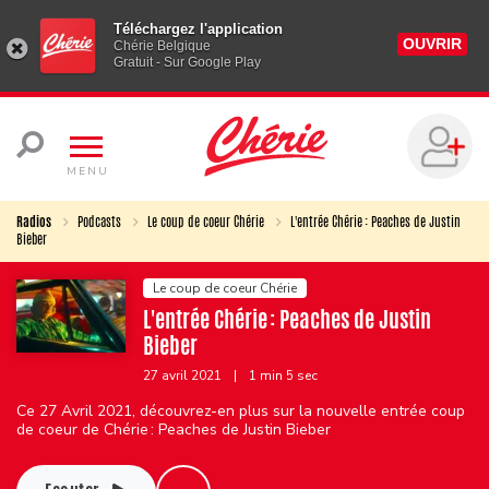
Téléchargez l'application
OUVRIR
Chérie Belgique
Gratuit - Sur Google Play
MENU
Radios
Podcasts
Le coup de coeur Chérie
L'entrée Chérie : Peaches de Justin
Bieber
Le coup de coeur Chérie
L'entrée Chérie : Peaches de Justin
Bieber
27 avril 2021
|
1 min 5 sec
Ce 27 Avril 2021, découvrez-en plus sur la nouvelle entrée coup
de coeur de Chérie : Peaches de Justin Bieber