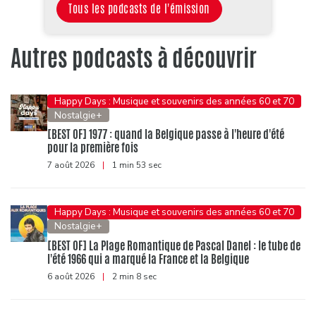
Tous les podcasts de l'émission
Autres podcasts à découvrir
Happy Days : Musique et souvenirs des années 60 et 70
Nostalgie+
[BEST OF] 1977 : quand la Belgique passe à l'heure d'été
pour la première fois
7 août 2026
|
1 min 53 sec
Happy Days : Musique et souvenirs des années 60 et 70
Nostalgie+
[BEST OF] La Plage Romantique de Pascal Danel : le tube de
l'été 1966 qui a marqué la France et la Belgique
6 août 2026
|
2 min 8 sec