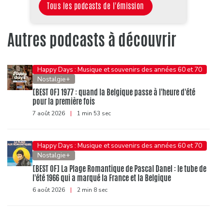
Tous les podcasts de l'émission
Autres podcasts à découvrir
Happy Days : Musique et souvenirs des années 60 et 70
Nostalgie+
[BEST OF] 1977 : quand la Belgique passe à l'heure d'été
pour la première fois
7 août 2026
|
1 min 53 sec
Happy Days : Musique et souvenirs des années 60 et 70
Nostalgie+
[BEST OF] La Plage Romantique de Pascal Danel : le tube de
l'été 1966 qui a marqué la France et la Belgique
6 août 2026
|
2 min 8 sec