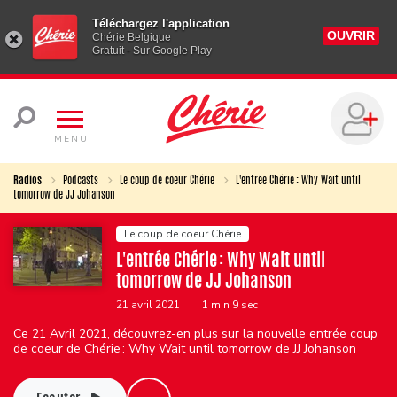
Téléchargez l'application
OUVRIR
Chérie Belgique
Gratuit - Sur Google Play
MENU
Radios
Podcasts
Le coup de coeur Chérie
L'entrée Chérie : Why Wait until
tomorrow de JJ Johanson
Le coup de coeur Chérie
L'entrée Chérie : Why Wait until
tomorrow de JJ Johanson
21 avril 2021
|
1 min 9 sec
Ce 21 Avril 2021, découvrez-en plus sur la nouvelle entrée coup
de coeur de Chérie : Why Wait until tomorrow de JJ Johanson