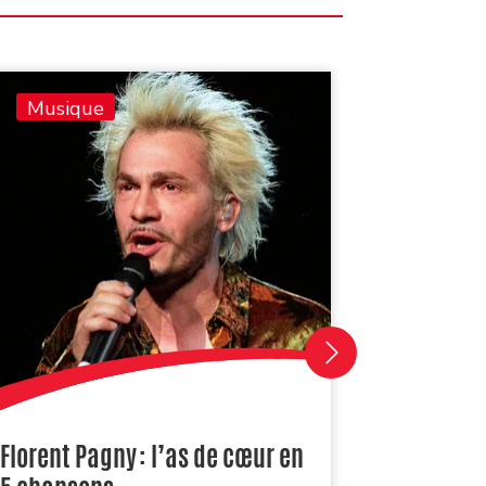
Musique
Musiq
Florent Pagny : l’as de cœur en
Je reçoi