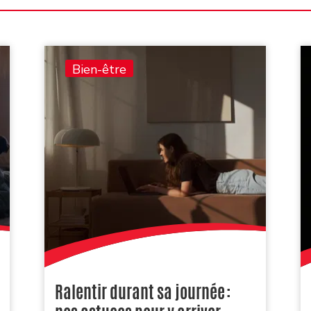
Bien-être
Ralentir durant sa journée :