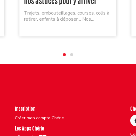
nos astuces pour y arriver
Trajets, embouteillages, courses, colis à
retirer, enfants à déposer… Nos...
Inscription
Ch
Créer mon compte Chérie
Les Apps Chérie
Co