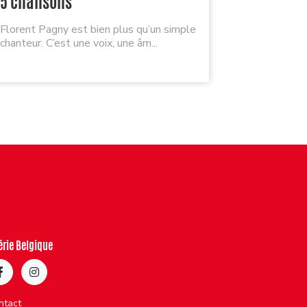
5 chansons
playlist 
Florent Pagny est bien plus qu’un simple
Quel plaisi
chanteur. C’est une voix, une âm...
mais quel dé
érie Belgique
ntact