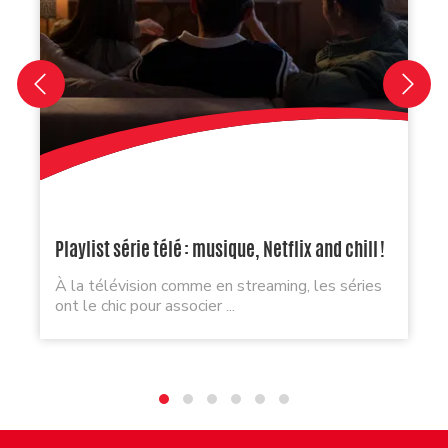
Playlist série télé : musique, Netflix and chill !
À la télévision comme en streaming, les séries
ont le chic pour associer ...