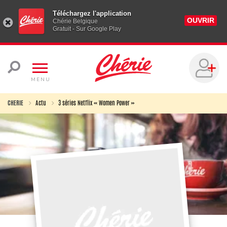
Téléchargez l'application
OUVRIR
Chérie Belgique
Gratuit - Sur Google Play
MENU
CHERIE
Actu
3 séries Netflix « Women Power »