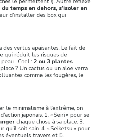
ches le permettent !). Autre réflexe
du temps en dehors, s’isoler en
r d’installer des box qui
a des vertus apaisantes. Le fait de
e qui réduit les risques de
 peau. Cool :
2 ou 3 plantes
 place ? Un cactus ou un aloe verra
épolluantes comme les fougères, le
er le minimalisme à l’extrême, on
’action japonais. 1. « Seiri » pour se
anger
chaque chose à sa place. 3.
qu’il soit sain. 4. « Seiketsu » pour
s éventuels travers et 5.