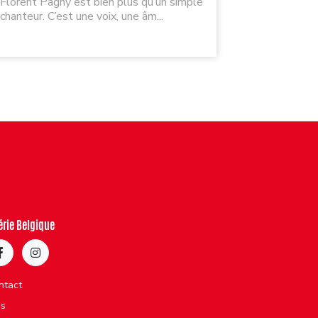
Florent Pagny est bien plus qu’un simple
Quel plaisi
chanteur. C’est une voix, une âm...
mais quel dé
érie Belgique
ntact
bs