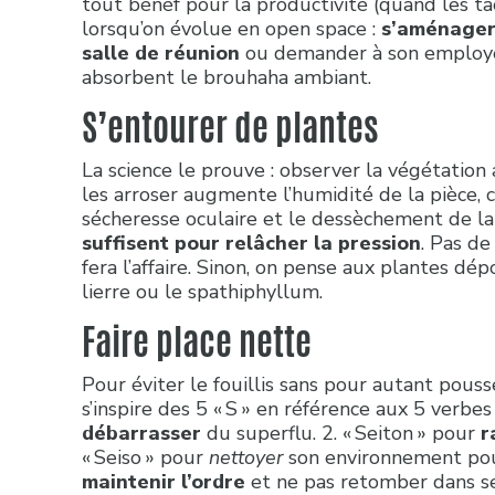
tout bénéf pour la productivité (quand les tâ
lorsqu’on évolue en open space :
s’aménager 
salle de réunion
ou demander à son employeu
absorbent le brouhaha ambiant.
S’entourer de plantes
La science le prouve : observer la végétation 
les arroser augmente l’humidité de la pièce, c
sécheresse oculaire et le dessèchement de la
suffisent pour relâcher la pression
. Pas de
fera l’affaire. Sinon, on pense aux plantes d
lierre ou le spathiphyllum.
Faire place nette
Pour éviter le fouillis sans pour autant pouss
s’inspire des 5 « S » en référence aux 5 verbes d
débarrasser
du superflu. 2. « Seiton » pour
r
« Seiso » pour
nettoyer
son environnement pour 
maintenir l’ordre
et ne pas retomber dans se