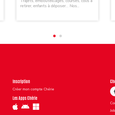
Trajets, embouteillages, courses, colis à
retirer, enfants à déposer… Nos...
Inscription
Ch
Créer mon compte Chérie
Les Apps Chérie
Co
Jo