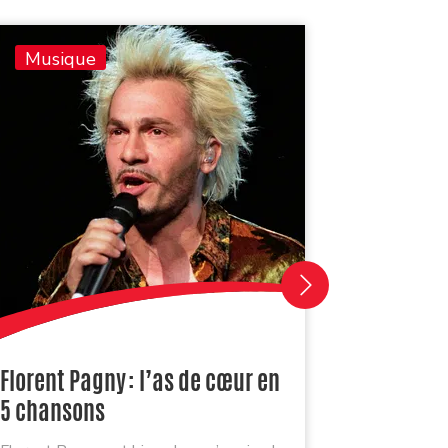
Musique
Musiq
Florent Pagny : l’as de cœur en
Je reçoi
5 chansons
playlist 